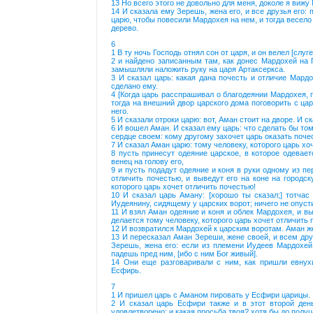
13 Но всего этого не довольно для меня, доколе я виж
14 И сказала ему Зерешь, жена его, и все друзья его:
царю, чтобы повесили Мардохея на нем, и тогда весело 
дерево.
6
1 В ту ночь Господь отнял сон от царя, и он велел [слу
2 и найдено записанным там, как донес Мардохей на 
замышляли наложить руку на царя Артаксеркса.
3 И сказал царь: какая дана почесть и отличие Мард
сделано ему.
4 [Когда царь расспрашивал о благодеянии Мардохея, 
тогда на внешний двор царского дома поговорить с ца
него.
5 И сказали отроки царю: вот, Аман стоит на дворе. И ск
6 И вошел Аман. И сказал ему царь: что сделать бы то
сердце своем: кому другому захочет царь оказать поче
7 И сказал Аман царю: тому человеку, которого царь хо
8 пусть принесут одеяние царское, в которое одевает
венец на голову его,
9 и пусть подадут одеяние и коня в руки одному из пер
отличить почестью, и выведут его на коне на городск
которого царь хочет отличить почестью!
10 И сказал царь Аману: [хорошо ты сказал;] тотчас
Иудеянину, сидящему у царских ворот; ничего не опусти 
11 И взял Аман одеяние и коня и облек Мардохея, и вы
делается тому человеку, которого царь хочет отличить 
12 И возвратился Мардохей к царским воротам. Аман же
13 И пересказал Аман Зереши, жене своей, и всем дру
Зерешь, жена его: если из племени Иудеев Мардохей,
падешь пред ним, [ибо с ним Бог живый].
14 Они еще разговаривали с ним, как пришли евнухи
Есфирь.
7
1 И пришел царь с Аманом пировать у Есфири царицы.
2 И сказал царь Есфири также и в этот второй ден
удовлетворено; и какая просьба твоя? хотя бы до полуц