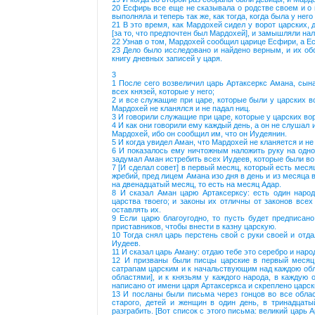
20 Есфирь все еще не сказывала о родстве своем и о
выполняла и теперь так же, как тогда, когда была у него
21 В это время, как Мардохей сидел у ворот царских, 
[за то, что предпочтен был Мардохей], и замышляли нал
22 Узнав о том, Мардохей сообщил царице Есфири, а Е
23 Дело было исследовано и найдено верным, и их об
книгу дневных записей у царя.
3
1 После сего возвеличил царь Артаксеркс Амана, сын
всех князей, которые у него;
2 и все служащие при царе, которые были у царских во
Мардохей не кланялся и не падал ниц.
3 И говорили служащие при царе, которые у царских в
4 И как они говорили ему каждый день, а он не слушал 
Мардохей, ибо он сообщил им, что он Иудеянин.
5 И когда увидел Аман, что Мардохей не кланяется и не
6 И показалось ему ничтожным наложить руку на одног
задумал Аман истребить всех Иудеев, которые были во
7 [И сделал совет] в первый месяц, который есть месяц
жребий, пред лицем Амана изо дня в день и из месяца в
на двенадцатый месяц, то есть на месяц Адар.
8 И сказал Аман царю Артаксерксу: есть один наро
царства твоего; и законы их отличны от законов всех
оставлять их.
9 Если царю благоугодно, то пусть будет предписано
приставников, чтобы внести в казну царскую.
10 Тогда снял царь перстень свой с руки своей и отд
Иудеев.
11 И сказал царь Аману: отдаю тебе это серебро и народ
12 И призваны были писцы царские в первый месяц, 
сатрапам царским и к начальствующим над каждою обл
областями], и к князьям у каждого народа, в каждую
написано от имени царя Артаксеркса и скреплено царс
13 И посланы были письма через гонцов во все облас
старого, детей и женщин в один день, в тринадцаты
разграбить. [Вот список с этого письма: великий цар