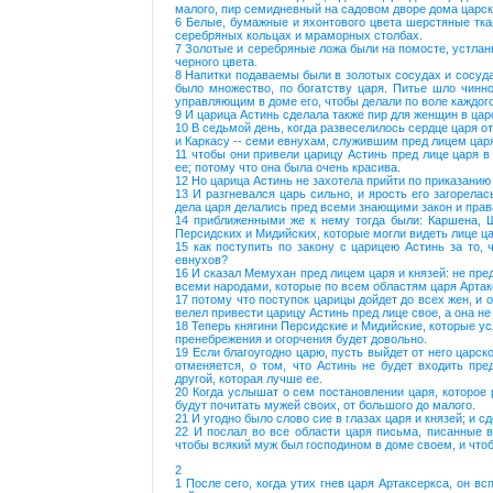
малого, пир семидневный на садовом дворе дома царск
6 Белые, бумажные и яхонтового цвета шерстяные тк
серебряных кольцах и мраморных столбах.
7 Золотые и серебряные ложа были на помосте, устла
черного цвета.
8 Напитки подаваемы были в золотых сосудах и сосуда
было множество, по богатству царя. Питье шло чинно
управляющим в доме его, чтобы делали по воле каждого
9 И царица Астинь сделала также пир для женщин в цар
10 В седьмой день, когда развеселилось сердце царя о
и Каркасу -- семи евнухам, служившим пред лицем цар
11 чтобы они привели царицу Астинь пред лице царя в
ее; потому что она была очень красива.
12 Но царица Астинь не захотела прийти по приказанию
13 И разгневался царь сильно, и ярость его загорела
дела царя делались пред всеми знающими закон и права
14 приближенными же к нему тогда были: Каршена, 
Персидских и Мидийских, которые могли видеть лице ца
15 как поступить по закону с царицею Астинь за то,
евнухов?
16 И сказал Мемухан пред лицем царя и князей: не пре
всеми народами, которые по всем областям царя Артак
17 потому что поступок царицы дойдет до всех жен, и 
велел привести царицу Астинь пред лице свое, а она не
18 Теперь княгини Персидские и Мидийские, которые ус
пренебрежения и огорчения будет довольно.
19 Если благоугодно царю, пусть выйдет от него царс
отменяется, о том, что Астинь не будет входить пре
другой, которая лучше ее.
20 Когда услышат о сем постановлении царя, которое р
будут почитать мужей своих, от большого до малого.
21 И угодно было слово сие в глазах царя и князей; и 
22 И послал во все области царя письма, писанные в
чтобы всякий муж был господином в доме своем, и что
2
1 После сего, когда утих гнев царя Артаксеркса, он вс