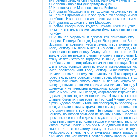
внутренний двор, не быв позван, один суд -- смерть; то
я не звана к царю вот уже тридцать дней.
12 И пересказали Мардохею слова Есфири.
13 И сказал Мардохей в ответ Есфири: не думай, что т
14 Если ты промолчишь в это время, то свобода и изба
погибнете. И кто знает, не для такого ли времени ты и 
15 И сказала Есфирь в ответ Мардохею:
16 пойди, собери всех Иудеев, находящихся в Сузах, 
ночью, и я с служанками моими буду также поститься 
погибну.
17 И пошел Мардохей и сделал, как приказала ему Е
говорил: Господи, Господи, Царю, Вседержителю! Все в
Израиля; Ты сотворил небо и землю и все дивное в по
Тебе, Господу. Ты знаешь всё; Ты знаешь, Господи, что 
поклонялся тщеславному Аману, ибо я охотно стал бы
того, чтобы не воздать славы человеку выше славы Б
стану делать этого по гордости. И ныне, Господи Б
погибель и хотят истребить изначальное наследие Твое
Египетской; услышь молитву мою и умилосердись на
живя, воспевали имя Твое, Господи, и не погуби уст
силами своими, потому что смерть их была пред гла
горестью, и, сняв одежды славы своей, облеклась в о
прахом посыпала голову свою, и весьма изнурила 
распущенными волосами своими, и молилась Господу Бо
одинокой и не имеющей помощника, кроме Тебя; ибо б
колене моем, что Ты, Господи, избрал себе Израиля из 
сделал для них то, о чем говорил им. И ныне мы согре
славили богов их: праведен Ты, Господи! А ныне они н
в руки идолов своих, чтобы ниспровергнуть заповедь у
Тебя, и погасить славу храма Твоего и жертвенника Тво
плотскому величаться вовек. Не предай, Господи, ск
нашему, но обрати замысел их на них самих: наветни
время скорби нашей и дай мне мужество. Царь богов и
пред этим львом и исполни сердце его ненавистью к п
избавь рукою Твоею и помоги мне, одинокой и не име
знаешь, что я ненавижу славу беззаконных и гну
необходимость мою, что я гнушаюсь знака гордости
гнушаюсь его, как одежды, оскверненной кровью, и не 