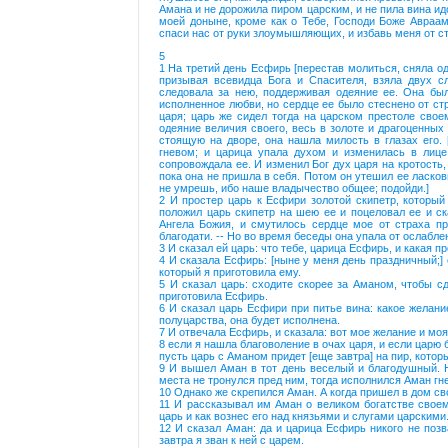
Амана и не дорожила пиром царским, и не пила вина и
моей доныне, кроме как о Тебе, Господи Боже Авраа
спаси нас от руки злоумышляющих, и избавь меня от ст
5
1 На третий день Есфирь [перестав молиться, сняла о
призывая всевидца Бога и Спасителя, взяла двух сл
следовала за нею, поддерживая одеяние ее. Она был
исполненное любви, но сердце ее было стеснено от ст
царя; царь же сидел тогда на царском престоле свое
одеяние величия своего, весь в золоте и драгоценных
стоящую на дворе, она нашла милость в глазах его.
гневом; и царица упала духом и изменилась в лице
сопровождала ее. И изменил Бог дух царя на кротость,
пока она не пришла в себя. Потом он утешил ее ласковы
не умрешь, ибо наше владычество общее; подойди.]
2 И простер царь к Есфири золотой скипетр, который
положил царь скипетр на шею ее и поцеловал ее и ска
Ангела Божия, и смутилось сердце мое от страха пр
благодати. -- Но во время беседы она упала от ослаблен
3 И сказал ей царь: что тебе, царица Есфирь, и какая п
4 И сказала Есфирь: [ныне у меня день праздничный;] 
который я приготовила ему.
5 И сказал царь: сходите скорее за Аманом, чтобы с
приготовила Есфирь.
6 И сказал царь Есфири при питье вина: какое желани
полуцарства, она будет исполнена.
7 И отвечала Есфирь, и сказала: вот мое желание и моя
8 если я нашла благоволение в очах царя, и если царю
пусть царь с Аманом придет [еще завтра] на пир, котор
9 И вышел Аман в тот день веселый и благодушный. Н
места не тронулся пред ним, тогда исполнился Аман гн
10 Однако же скрепился Аман. А когда пришел в дом св
11 И рассказывал им Аман о великом богатстве своем
царь и как вознес его над князьями и слугами царскими
12 И сказал Аман: да и царица Есфирь никого не позв
завтра я зван к ней с царем.