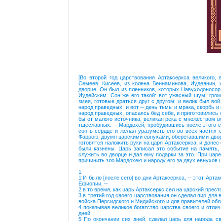
[Во второй год царствования Артаксеркса великого,
Семеев, Кисеев, из колена Вениаминова, Иудеянин, 
дворце. Он был из пленников, которых Навуходоносор
Иудейским. Сон же его такой: вот ужасный шум, гром
змея, готовые драться друг с другом; и велик был вой
народ праведных; и вот -- день тьмы и мрака, скорбь и
народ праведных, опасаясь бед себе, и приготовились о
бы от малого источника, великая река с множеством в
тщеславных. -- Мардохей, пробудившись после этого с
сон в сердце и желал уразуметь его во всех частях 
Фаррою, двумя царскими евнухами, оберегавшими дворе
готовятся наложить руки на царя Артаксеркса, и донес 
были казнены. Царь записал это событие на память,
служить во дворце и дал ему подарки за это. При цар
причинить зло Мардохею и народу его за двух евнухов ц
1
1 И было [после сего] во дни Артаксеркса, -- этот Арт
Ефиопии, --
2 в то время, как царь Артаксеркс сел на царский прест
3 в третий год своего царствования он сделал пир для
войска Персидского и Мидийского и для правителей обл
4 показывая великое богатство царства своего и отли
дней.
5 По окончании сих дней, сделал царь для народа св