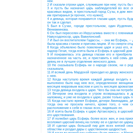
ней.
2 И сказали отроки царя, служившие при нем: пусть бы
3 и пусть бы назначил царь наблюдателей во все о
красивых видом, в престольный город Сузы, в дом жен 
им притиранья [и прочее, что нужно];
4 и девица, которая понравится глазам царя, пусть буд
он так и сделал.
5 Был в Сузах, городе престольном, один Иудеянин
Вениаминова.
6 Он был переселен из Иерусалима вместе с пленника
Навуходоносор, царь Вавилонский.
7 И был он воспитателем Гадассы, -- она же Есфирь, -- 
была красива станом и пригожа лицем. И по смерти отца
8 Когда объявлено было повеление царя и указ его, 
надзор Гегая, тогда взята была и Есфирь в царский дом 
9 И понравилась эта девица глазам его и приобрела 
назначенное на часть ее, и приставить к ней семь де
девиц ее в лучшее отделение женского дома.
10 Не сказывала Есфирь ни о народе своем, ни о род
сказывала.
11 И всякий день Мардохей приходил ко двору женского
с нею.
12 Когда наступало время каждой девице входить к 
выполнено было над нею все, определенное женщинам
месяцев мирровым маслом и шесть месяцев ароматами
13 тогда девица входила к царю. Чего бы она ни потреб
14 Вечером она входила и утром возвращалась в др
наложниц; и уже не входила к царю, разве только царь 
15 Когда настало время Есфири, дочери Аминадава, дяд
тогда она не просила ничего, кроме того, о чем с
расположение к себе в глазах всех, видевших ее.
16 И взята была Есфирь к царю Артаксерксу, в царский
его царствования.
17 И полюбил царь Есфирь более всех жен, и она прио
возложил царский венец на голову ее и сделал ее цари
18 И сделал царь большой пир для всех князей свои
областям и роздал дары с царственною щедростью.
19 И когда во второй раз собраны были девицы, и Мардо