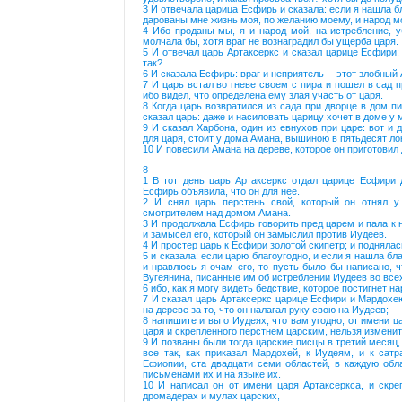
3 И отвечала царица Есфирь и сказала: если я нашла бл
дарованы мне жизнь моя, по желанию моему, и народ мо
4 Ибо проданы мы, я и народ мой, на истребление, 
молчала бы, хотя враг не вознаградил бы ущерба царя.
5 И отвечал царь Артаксеркс и сказал царице Есфири: 
так?
6 И сказала Есфирь: враг и неприятель -- этот злобный
7 И царь встал во гневе своем с пира и пошел в сад 
ибо видел, что определена ему злая участь от царя.
8 Когда царь возвратился из сада при дворце в дом 
сказал царь: даже и насиловать царицу хочет в доме у 
9 И сказал Харбона, один из евнухов при царе: вот и
для царя, стоит у дома Амана, вышиною в пятьдесят лок
10 И повесили Амана на дереве, которое он приготовил 
8
1 В тот день царь Артаксеркс отдал царице Есфири 
Есфирь объявила, что он для нее.
2 И снял царь перстень свой, который он отнял 
смотрителем над домом Амана.
3 И продолжала Есфирь говорить пред царем и пала к н
и замысел его, который он замыслил против Иудеев.
4 И простер царь к Есфири золотой скипетр; и поднялас
5 и сказала: если царю благоугодно, и если я нашла бл
и нравлюсь я очам его, то пусть было бы написано,
Вугеянина, писанные им об истреблении Иудеев во всех
6 ибо, как я могу видеть бедствие, которое постигнет н
7 И сказал царь Артаксеркс царице Есфири и Мардохею
на дереве за то, что он налагал руку свою на Иудеев;
8 напишите и вы о Иудеях, что вам угодно, от имени ц
царя и скрепленного перстнем царским, нельзя изменит
9 И позваны были тогда царские писцы в третий месяц, 
все так, как приказал Мардохей, к Иудеям, и к сат
Ефиопии, ста двадцати семи областей, в каждую обл
письменами их и на языке их.
10 И написал он от имени царя Артаксеркса, и скре
дромадерах и мулах царских,