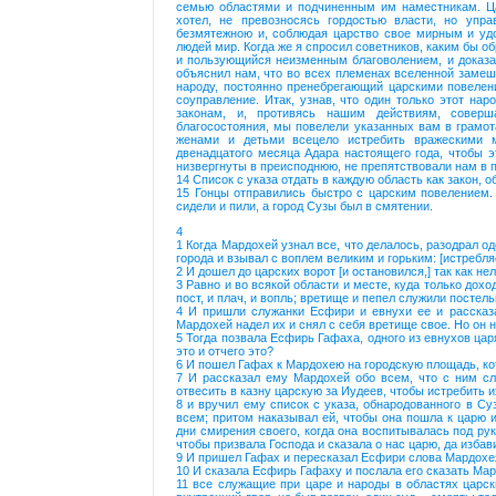
семью областями и подчиненным им наместникам. Ца
хотел, не превозносясь гордостью власти, но упра
безмятежною и, соблюдая царство свое мирным и уд
людей мир. Когда же я спросил советников, каким бы о
и пользующийся неизменным благоволением, и доказа
объяснил нам, что во всех племенах вселенной замеш
народу, постоянно пренебрегающий царскими повелен
соуправление. Итак, узнав, что один только этот нар
законам, и, противясь нашим действиям, соверш
благосостояния, мы повелели указанных вам в грамот
женами и детьми всецело истребить вражескими м
двенадцатого месяца Адара настоящего года, чтобы э
низвергнуты в преисподнюю, не препятствовали нам в 
14 Список с указа отдать в каждую область как закон, 
15 Гонцы отправились быстро с царским повелением. 
сидели и пили, а город Сузы был в смятении.
4
1 Когда Мардохей узнал все, что делалось, разодрал о
города и взывал с воплем великим и горьким: [истребля
2 И дошел до царских ворот [и остановился,] так как не
3 Равно и во всякой области и месте, куда только дохо
пост, и плач, и вопль; вретище и пепел служили постел
4 И пришли служанки Есфири и евнухи ее и рассказа
Мардохей надел их и снял с себя вретище свое. Но он н
5 Тогда позвала Есфирь Гафаха, одного из евнухов царя
это и отчего это?
6 И пошел Гафах к Мардохею на городскую площадь, ко
7 И рассказал ему Мардохей обо всем, что с ним сл
отвесить в казну царскую за Иудеев, чтобы истребить и
8 и вручил ему список с указа, обнародованного в Су
всем; притом наказывал ей, чтобы она пошла к царю и
дни смирения своего, когда она воспитывалась под рук
чтобы призвала Господа и сказала о нас царю, да избави
9 И пришел Гафах и пересказал Есфири слова Мардохе
10 И сказала Есфирь Гафаху и послала его сказать Ма
11 все служащие при царе и народы в областях царск